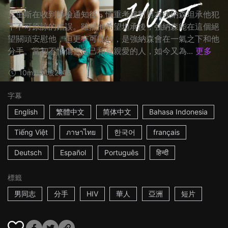
克里斯在收到篩檢通知後，慎重考慮對男友強納森坦承他犯
下不可原諒的錯誤。雖然他希望坦承後，強納森能在這個絕
望關頭安慰他，但更有可能的，是強納森會在一氣之下和他
分手。當初不怕傷害自己和最親愛的人，如今又為...
更多
10m
新加坡
2016
字幕
English
繁體中文
简体中文
Bahasa Indonesia
Tiếng Việt
ภาษาไทย
한국어
français
Deutsch
Español
Português
हिन्दी
標籤
男同志
分手
HIV
華人
亞洲
短片