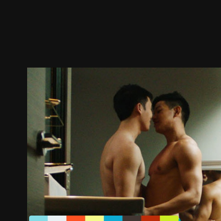
預告
劇照
推薦影片
劇情介紹