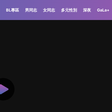
BL專區
男同志
女同志
多元性別
深夜
GaLa+