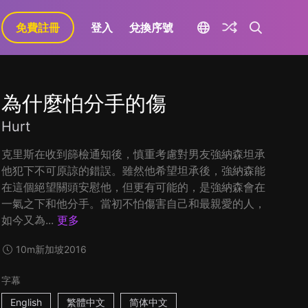
免費註冊
登入
兌換序號
為什麼怕分手的傷
Hurt
克里斯在收到篩檢通知後，慎重考慮對男友強納森坦承
他犯下不可原諒的錯誤。雖然他希望坦承後，強納森能
在這個絕望關頭安慰他，但更有可能的，是強納森會在
一氣之下和他分手。當初不怕傷害自己和最親愛的人，
如今又為...
更多
10m
新加坡
2016
字幕
English
繁體中文
简体中文