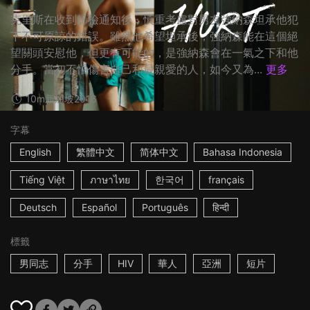
克里斯在收到篩檢通知後，慎重考慮對男友強納森坦承他犯
下不可原諒的錯誤。雖然他希望坦承後，強納森能在這個絕
望關頭安慰他，但更有可能的，是強納森會在一氣之下和他
分手。當初不怕傷害自己和最親愛的人，如今又為...
更多
10m
新加坡
2016
字幕
English
繁體中文
简体中文
Bahasa Indonesia
Tiếng Việt
ภาษาไทย
한국어
français
Deutsch
Español
Português
हिन्दी
標籤
男同志
分手
HIV
華人
亞洲
短片