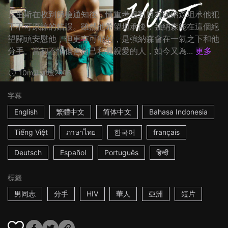
克里斯在收到篩檢通知後，慎重考慮對男友強納森坦承他犯
下不可原諒的錯誤。雖然他希望坦承後，強納森能在這個絕
望關頭安慰他，但更有可能的，是強納森會在一氣之下和他
分手。當初不怕傷害自己和最親愛的人，如今又為...
更多
10m
新加坡
2016
字幕
English
繁體中文
简体中文
Bahasa Indonesia
Tiếng Việt
ภาษาไทย
한국어
français
Deutsch
Español
Português
हिन्दी
標籤
男同志
分手
HIV
華人
亞洲
短片