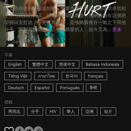
克里斯在收到篩檢通知後，慎重考慮對男友強納森坦承他犯
下不可原諒的錯誤。雖然他希望坦承後，強納森能在這個絕
望關頭安慰他，但更有可能的，是強納森會在一氣之下和他
分手。當初不怕傷害自己和最親愛的人，如今又為...
更多
10m
新加坡
2016
字幕
English
繁體中文
简体中文
Bahasa Indonesia
Tiếng Việt
ภาษาไทย
한국어
français
Deutsch
Español
Português
हिन्दी
標籤
男同志
分手
HIV
華人
亞洲
短片