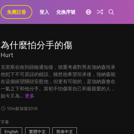
免費註冊
登入
兌換序號
為什麼怕分手的傷
Hurt
克里斯在收到篩檢通知後，慎重考慮對男友強納森坦承
他犯下不可原諒的錯誤。雖然他希望坦承後，強納森能
在這個絕望關頭安慰他，但更有可能的，是強納森會在
一氣之下和他分手。當初不怕傷害自己和最親愛的人，
如今又為...
更多
10m
新加坡
2016
字幕
English
繁體中文
简体中文