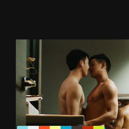
預告
劇照
推薦影片
劇情介紹