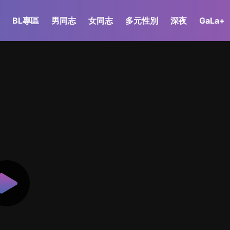
BL專區
男同志
女同志
多元性別
深夜
GaLa+