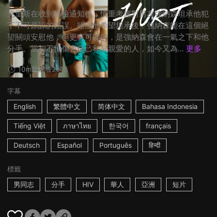
克里斯在收到篩檢通知後，慎重考慮對男友強納森坦承他犯
下不可原諒的錯誤。雖然他希望坦承後，強納森能在這個絕
望關頭安慰他，但更有可能的，是強納森會在一氣之下和他
分手。當初不怕傷害自己和最親愛的人，如今又為...
更多
10m
新加坡
2016
字幕
English
繁體中文
简体中文
Bahasa Indonesia
Tiếng Việt
ภาษาไทย
한국어
français
Deutsch
Español
Português
हिन्दी
標籤
男同志
分手
HIV
華人
亞洲
短片