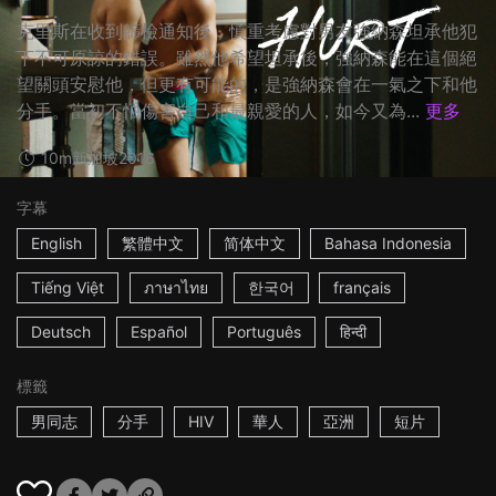
克里斯在收到篩檢通知後，慎重考慮對男友強納森坦承他犯
下不可原諒的錯誤。雖然他希望坦承後，強納森能在這個絕
望關頭安慰他，但更有可能的，是強納森會在一氣之下和他
分手。當初不怕傷害自己和最親愛的人，如今又為...
更多
10m
新加坡
2016
字幕
English
繁體中文
简体中文
Bahasa Indonesia
Tiếng Việt
ภาษาไทย
한국어
français
Deutsch
Español
Português
हिन्दी
標籤
男同志
分手
HIV
華人
亞洲
短片