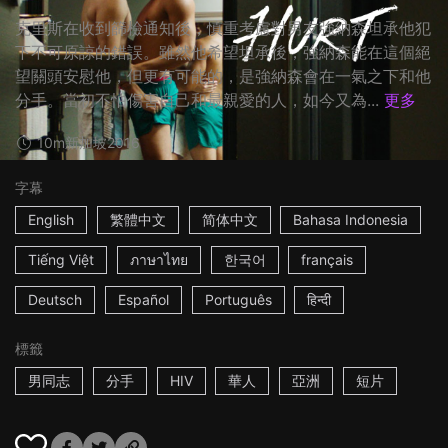
克里斯在收到篩檢通知後，慎重考慮對男友強納森坦承他犯
下不可原諒的錯誤。雖然他希望坦承後，強納森能在這個絕
望關頭安慰他，但更有可能的，是強納森會在一氣之下和他
分手。當初不怕傷害自己和最親愛的人，如今又為...
更多
10m
新加坡
2016
字幕
English
繁體中文
简体中文
Bahasa Indonesia
Tiếng Việt
ภาษาไทย
한국어
français
Deutsch
Español
Português
हिन्दी
標籤
男同志
分手
HIV
華人
亞洲
短片