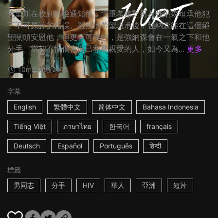
克里斯在收到篩檢通知後，慎重考慮對男友強納森坦承他犯
下不可原諒的錯誤。雖然他希望坦承後，強納森能在這個絕
望關頭安慰他，但更有可能的，是強納森會在一氣之下和他
分手。當初不怕傷害自己和最親愛的人，如今又為...
更多
10m
新加坡
2016
字幕
English
繁體中文
简体中文
Bahasa Indonesia
Tiếng Việt
ภาษาไทย
한국어
français
Deutsch
Español
Português
हिन्दी
標籤
男同志
分手
HIV
華人
亞洲
短片