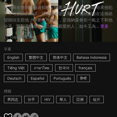
克里斯在收到篩檢通知後，慎重考慮對男友強納森坦承他犯
下不可原諒的錯誤。雖然他希望坦承後，強納森能在這個絕
望關頭安慰他，但更有可能的，是強納森會在一氣之下和他
分手。當初不怕傷害自己和最親愛的人，如今又為...
更多
10m
新加坡
2016
字幕
English
繁體中文
简体中文
Bahasa Indonesia
Tiếng Việt
ภาษาไทย
한국어
français
Deutsch
Español
Português
हिन्दी
標籤
男同志
分手
HIV
華人
亞洲
短片