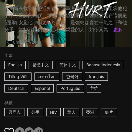
克里斯在收到篩檢通知後，慎重考慮對男友強納森坦承他犯
下不可原諒的錯誤。雖然他希望坦承後，強納森能在這個絕
望關頭安慰他，但更有可能的，是強納森會在一氣之下和他
分手。當初不怕傷害自己和最親愛的人，如今又為...
更多
10m
新加坡
2016
字幕
English
繁體中文
简体中文
Bahasa Indonesia
Tiếng Việt
ภาษาไทย
한국어
français
Deutsch
Español
Português
हिन्दी
標籤
男同志
分手
HIV
華人
亞洲
短片