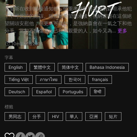
克里斯在收到篩檢通知後，慎重考慮對男友強納森坦承他犯
下不可原諒的錯誤。雖然他希望坦承後，強納森能在這個絕
望關頭安慰他，但更有可能的，是強納森會在一氣之下和他
分手。當初不怕傷害自己和最親愛的人，如今又為...
更多
10m
新加坡
2016
字幕
English
繁體中文
简体中文
Bahasa Indonesia
Tiếng Việt
ภาษาไทย
한국어
français
Deutsch
Español
Português
हिन्दी
標籤
男同志
分手
HIV
華人
亞洲
短片