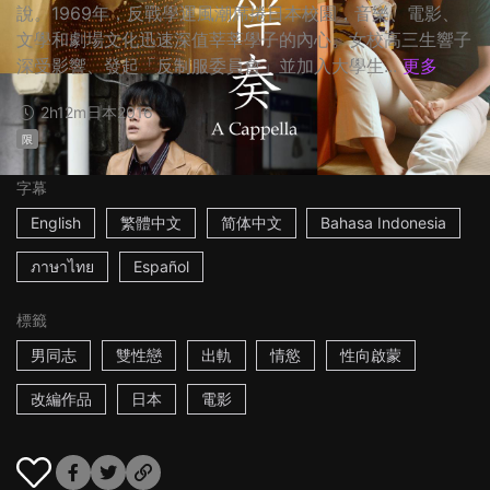
說。1969年，反戰學運風潮席捲日本校園，音樂、電影、
文學和劇場文化迅速深值莘莘學子的內心。女校高三生響子
深受影響、發起「反制服委員會」並加入大學生...
更多
2h12m
日本
2016
限
字幕
English
繁體中文
简体中文
Bahasa Indonesia
ภาษาไทย
Español
標籤
男同志
雙性戀
出軌
情慾
性向啟蒙
改編作品
日本
電影