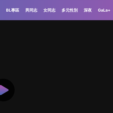
BL專區
男同志
女同志
多元性別
深夜
GaLa+