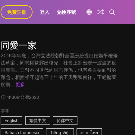
免費註冊
登入
兌換序號
同愛一家
2016年年底，台灣立法院朝野黨團紛紛提出婚姻平權修
法草案，同志權益露出曙光，社會上卻出現一波波的反
同聲浪。三對不同世代的同志伴侶，也有各自要面對的
難題，相愛相守超過三十年的王天明和何祥，正經歷著
疾病...
更多
1h30m
台灣
2020
字幕
English
繁體中文
简体中文
Bahasa Indonesia
Tiếng Việt
ภาษาไทย