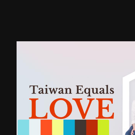
預告
劇照
推薦影片
劇情介紹