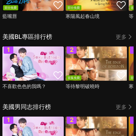
部分免費
部分免費
首
藍嘴唇
寒陽風起春山境
等
美國BL專區排行榜
更多
首集免費
部
不喜歡色色的我嗎？
等待黎明破曉時
寒
美國男同志排行榜
更多