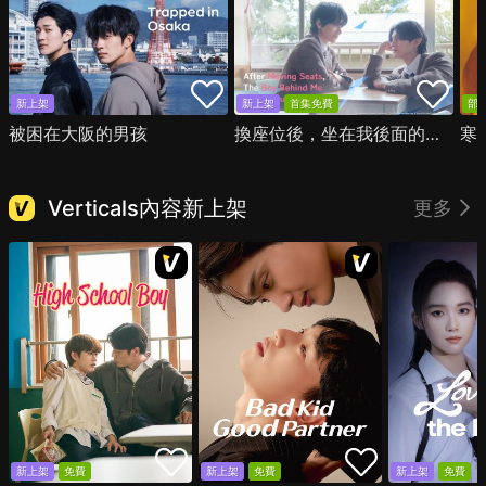
新上架
新上架
首集免費
部
被困在大阪的男孩
換座位後，坐在我後面的男生好像喜歡我
寒
Verticals內容新上架
更多
新上架
免費
新上架
免費
新上架
免費