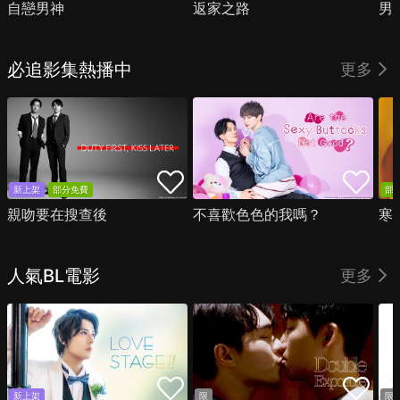
自戀男神
返家之路
男
必追影集熱播中
更多
新上架
部分免費
部
親吻要在搜查後
不喜歡色色的我嗎？
寒
人氣BL電影
更多
新上架
限
限