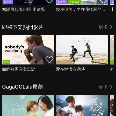
新上架
新上架
首集免費
新
寒陽風起春山境 小劇場
換座位後，坐在我後面的男生好像喜歡我
即將下架熱門影片
更多
免費
免
紐約熟男寂寞日記
愛在潮浪洶湧時
奇
GagaOOLala原創
更多