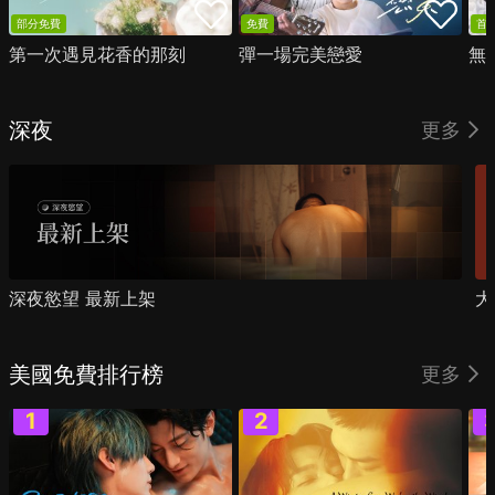
部分免費
免費
首
第一次遇見花香的那刻
彈一場完美戀愛
無
深夜
更多
深夜慾望 最新上架
大
美國免費排行榜
更多