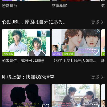
戀愛舞台
雙重暴露
禁
心動JBL，原因は自分にある。
更多
首集免費
新上架
首集免費
首
如果是你，或許可以相戀
【8/11上架】陽光人氣團中的芹澤，在我面前卻有點不對勁
託
即將上架：快加我的清單
更多