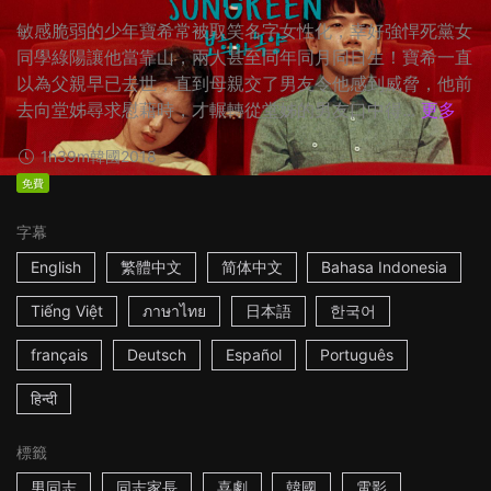
敏感脆弱的少年寶希常被取笑名字女性化，幸好強悍死黨女
同學綠陽讓他當靠山，兩人甚至同年同月同日生！寶希一直
以為父親早已去世，直到母親交了男友令他感到威脅，他前
去向堂姊尋求慰藉時，才輾轉從堂姊的男友口中得...
更多
1h39m
韓國
2018
免費
字幕
English
繁體中文
简体中文
Bahasa Indonesia
Tiếng Việt
ภาษาไทย
日本語
한국어
français
Deutsch
Español
Português
हिन्दी
標籤
男同志
同志家長
喜劇
韓國
電影