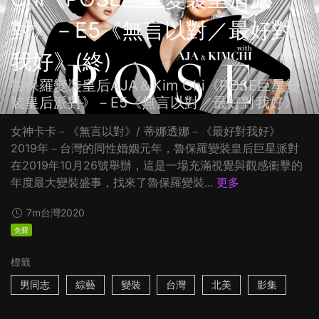
對》－E5《無言以對／最好對
我好》(終)
魯保羅變裝皇后AJA＆Kim Chi《POSE巨星變
裝皇后派對》－E5《無言以對／最好對我好》
女神卡卡－《無言以對》/ 蒂娜透娜－《最好對我好》
2019年－台灣的同性婚姻元年，魯保羅變裝皇后巨星派對
在2019年10月26號舉辦，這是一場充滿視覺與觀感衝擊的
年度最大變裝盛事，找來了魯保羅變裝...
更多
7m
台灣
2020
免費
標籤
男同志
綜藝
變裝
台灣
北美
影集