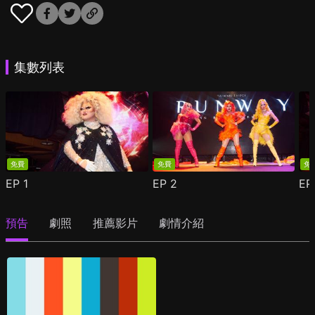
集數列表
免費
免費
免
EP
1
EP
2
E
預告
劇照
推薦影片
劇情介紹