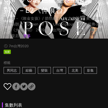
對》－E2《伸展台》
瑪丹娜－《敗金女孩》/ 碧昂絲－《女力來襲》/ 奧克塔維
亞聖洛朗－《Queen Of The Underground》/ 珍妮弗·洛佩
兹－《大聲喧鬧》 2019年－台灣的同性婚姻元年，魯保羅
變裝皇后...
更多
7m
台灣
2020
免費
標籤
男同志
綜藝
變裝
台灣
北美
影集
集數列表