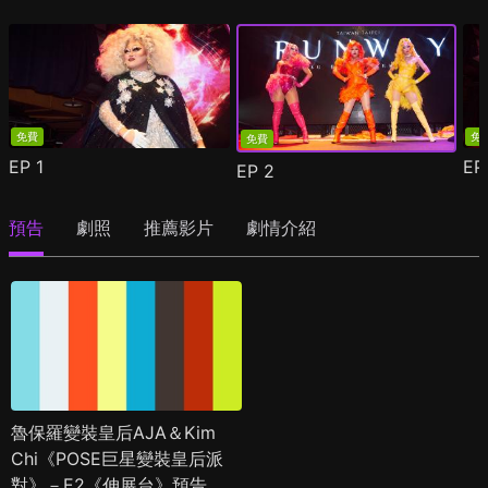
免費
免
免費
EP
1
E
EP
2
預告
劇照
推薦影片
劇情介紹
魯保羅變裝皇后AJA＆Kim
Chi《POSE巨星變裝皇后派
對》－E2《伸展台》預告