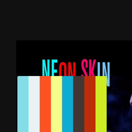
預告
劇照
推薦影片
劇情介紹