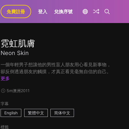
免費註冊
登入
兌換序號
霓虹肌膚
Neon Skin
一個年輕男子想讓他的男性盲人朋友用心看見新事物，
卻反倒透過朋友的觸摸，才真正看見毫無自信的自己。
更多
5m
澳洲
2011
字幕
English
繁體中文
简体中文
標籤