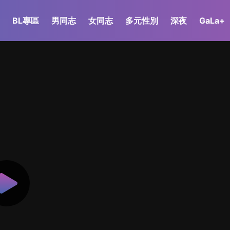
BL專區
男同志
女同志
多元性別
深夜
GaLa+