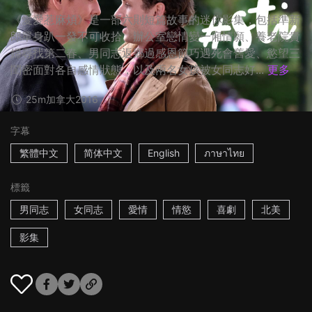
《愛愛惹麻煩》是一部六則短篇故事的迷你影集，包括準新
郎單身趴一發不可收拾、辦公室戀情變一廂情願、養老院貴
婦尋找第二春、男同志返鄉過感恩節巧遇死會舊愛、慾望三
閨密面對各自感情狀態，以及兩名女孩被女同志好...
更多
25m
加拿大
2016
字幕
繁體中文
简体中文
English
ภาษาไทย
標籤
男同志
女同志
愛情
情慾
喜劇
北美
影集