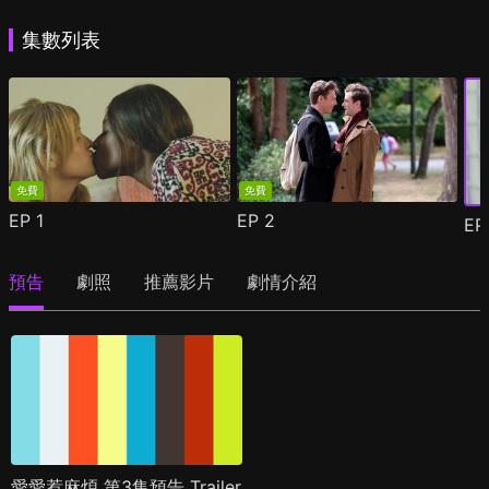
集數列表
免費
免費
EP
1
EP
2
E
預告
劇照
推薦影片
劇情介紹
愛愛惹麻煩 第3集預告 Trailer