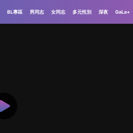
BL專區
男同志
女同志
多元性別
深夜
GaLa+