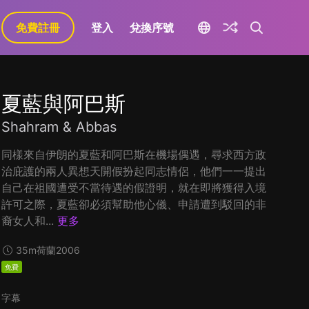
免費註冊
登入
兌換序號
夏藍與阿巴斯
Shahram & Abbas
同樣來自伊朗的夏藍和阿巴斯在機場偶遇，尋求西方政
治庇護的兩人異想天開假扮起同志情侶，他們一一提出
自己在祖國遭受不當待遇的假證明，就在即將獲得入境
許可之際，夏藍卻必須幫助他心儀、申請遭到駁回的非
裔女人和...
更多
35m
荷蘭
2006
免費
字幕