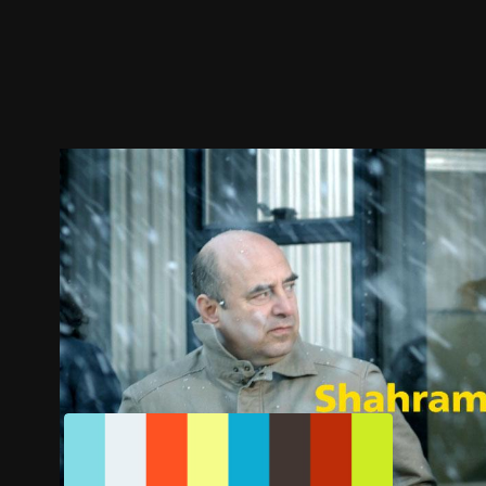
預告
劇照
推薦影片
劇情介紹