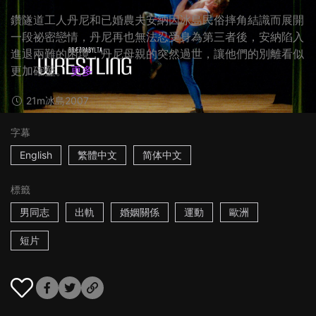
鑽隧道工人丹尼和已婚農夫安納因冰島民俗摔角結識而展開
一段祕密戀情，丹尼再也無法忍受身為第三者後，安納陷入
進退兩難的困境，丹尼母親的突然過世，讓他們的別離看似
更加確鑿。
更多
21m
冰島
2007
字幕
English
繁體中文
简体中文
標籤
男同志
出軌
婚姻關係
運動
歐洲
短片