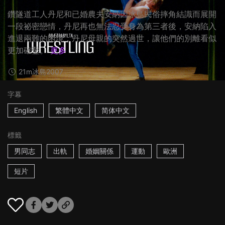
鑽隧道工人丹尼和已婚農夫安納因冰島民俗摔角結識而展開
一段祕密戀情，丹尼再也無法忍受身為第三者後，安納陷入
進退兩難的困境，丹尼母親的突然過世，讓他們的別離看似
更加確鑿。
更多
21m
冰島
2007
字幕
English
繁體中文
简体中文
標籤
男同志
出軌
婚姻關係
運動
歐洲
短片