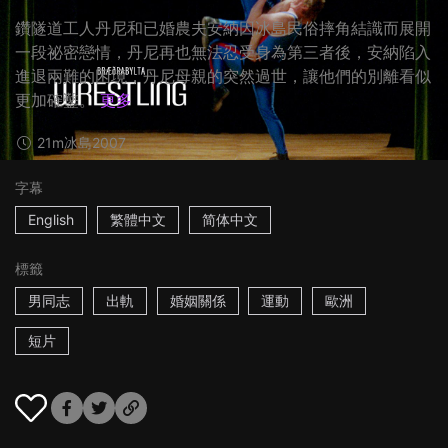
鑽隧道工人丹尼和已婚農夫安納因冰島民俗摔角結識而展開
一段祕密戀情，丹尼再也無法忍受身為第三者後，安納陷入
進退兩難的困境，丹尼母親的突然過世，讓他們的別離看似
更加確鑿。
更多
21m
冰島
2007
字幕
English
繁體中文
简体中文
標籤
男同志
出軌
婚姻關係
運動
歐洲
短片