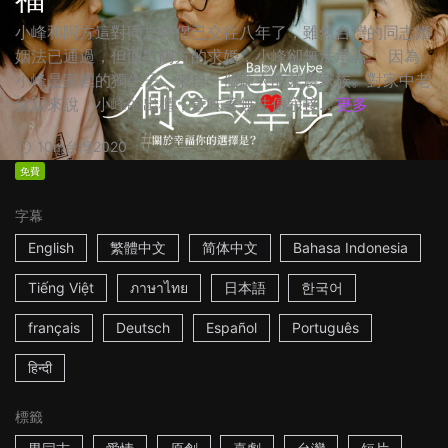
小峰和阿方這對同志伴侶已交往八年了，雖然台灣的同志婚
姻法已通過，但面對阿方的求婚，小峰卻無法承諾。 因為
小峰是家裡的獨生子，來自一個龐大的茶農家族。對家中老
父親來說，小峰的出櫃，意味著無法傳宗接...
更多
10m
台灣
2020
免費
字幕
English
繁體中文
简体中文
Bahasa Indonesia
Tiếng Việt
ภาษาไทย
日本語
한국어
français
Deutsch
Español
Português
हिन्दी
標籤