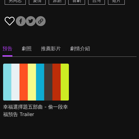
男同志
愛情
原創
喜劇
台灣
短片
預告
劇照
推薦影片
劇情介紹
幸福選擇題五部曲 - 偷一段幸
福預告 Trailer