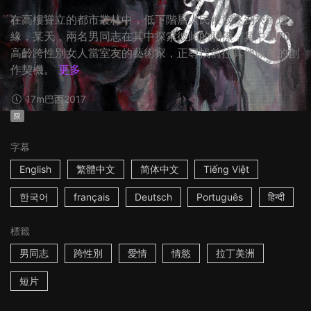
在高樓聳立的都市叢林中，低下階層人民被放逐到夾縫邊
緣，某天，兩名男同志在其中探索彼此的關係，其中和70
高齡跨性別女人當室友的藝術家，正尋找前往其他城市的創
作契機。
更多
17m
巴西
2017
限
字幕
English
繁體中文
简体中文
Tiếng Việt
한국어
français
Deutsch
Português
हिन्दी
標籤
男同志
跨性別
愛情
情慾
拉丁美洲
短片