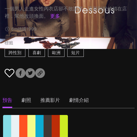
一個男人走進女性內衣店卻不敢試穿，店員則把他鎖在店
裡，幫他改頭換面。
更多
6m
德國
1999
標籤
跨性別
喜劇
歐洲
短片
預告
劇照
推薦影片
劇情介紹