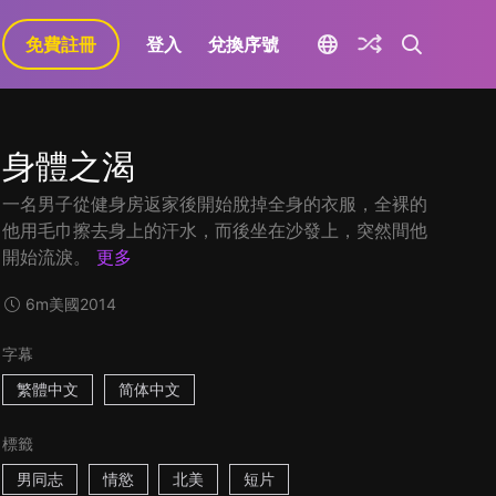
免費註冊
登入
兌換序號
身體之渴
一名男子從健身房返家後開始脫掉全身的衣服，全裸的
他用毛巾擦去身上的汗水，而後坐在沙發上，突然間他
開始流淚。
更多
6m
美國
2014
字幕
繁體中文
简体中文
標籤
男同志
情慾
北美
短片