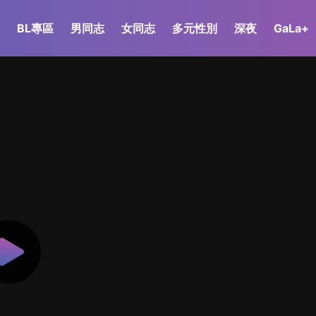
BL專區
男同志
女同志
多元性別
深夜
GaLa+