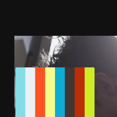
預告
劇照
推薦影片
劇情介紹