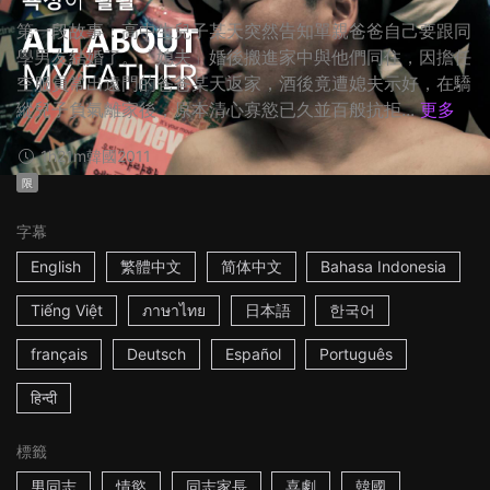
第一段故事：高中生兒子某天突然告知單親爸爸自己要跟同
學男友結婚了。「媳夫」婚後搬進家中與他們同住，因擔任
空服員常出遠門的爸爸某天返家，酒後竟遭媳夫示好，在驕
縱兒子負氣離家後，原本清心寡慾已久並百般抗拒...
更多
1h21m
韓國
2011
限
字幕
English
繁體中文
简体中文
Bahasa Indonesia
Tiếng Việt
ภาษาไทย
日本語
한국어
français
Deutsch
Español
Português
हिन्दी
標籤
男同志
情慾
同志家長
喜劇
韓國