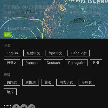
菲律賓的小漁村面臨船隻漏油的困境，同時一名即將轉大人
的樂天小男孩也開始掙扎於身分認同，並夢想著實現成為小
男魚的願望。
更多
20m
菲律賓
2017
免費
字幕
English
繁體中文
简体中文
Tiếng Việt
한국어
français
Deutsch
Português
हिन्दी
標籤
男同志
跨性別
霸凌
同志子女
菲律賓
短片