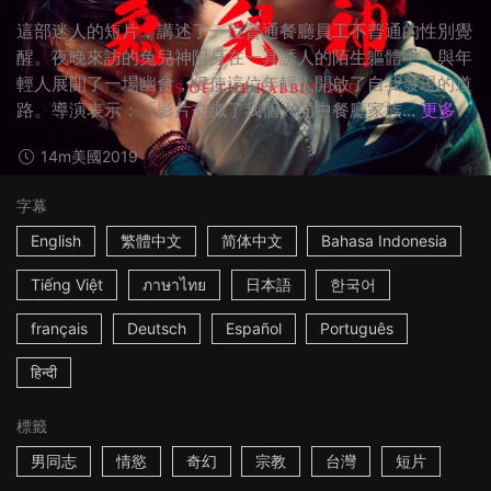
這部迷人的短片，講述了一位普通餐廳員工不普通的性別覺
醒。夜晚來訪的兔兒神附身在一具誘人的陌生軀體中，與年
輕人展開了一場幽會，促使這位年輕人開啟了自我發現的道
路。導演表示：「影片交織了我個人的中餐廳家族...
更多
14m
美國
2019
字幕
English
繁體中文
简体中文
Bahasa Indonesia
Tiếng Việt
ภาษาไทย
日本語
한국어
français
Deutsch
Español
Português
हिन्दी
標籤
男同志
情慾
奇幻
宗教
台灣
短片