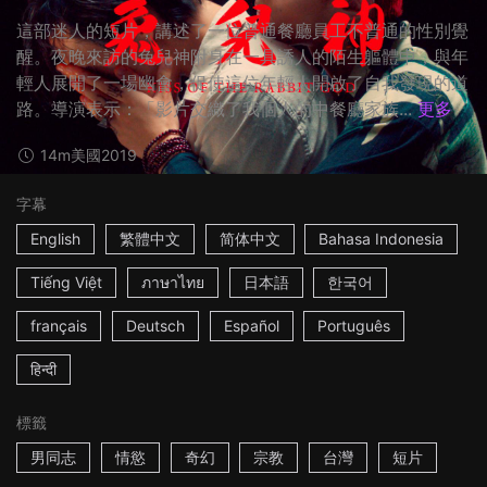
這部迷人的短片，講述了一位普通餐廳員工不普通的性別覺
醒。夜晚來訪的兔兒神附身在一具誘人的陌生軀體中，與年
輕人展開了一場幽會，促使這位年輕人開啟了自我發現的道
路。導演表示：「影片交織了我個人的中餐廳家族...
更多
14m
美國
2019
字幕
English
繁體中文
简体中文
Bahasa Indonesia
Tiếng Việt
ภาษาไทย
日本語
한국어
français
Deutsch
Español
Português
हिन्दी
標籤
男同志
情慾
奇幻
宗教
台灣
短片