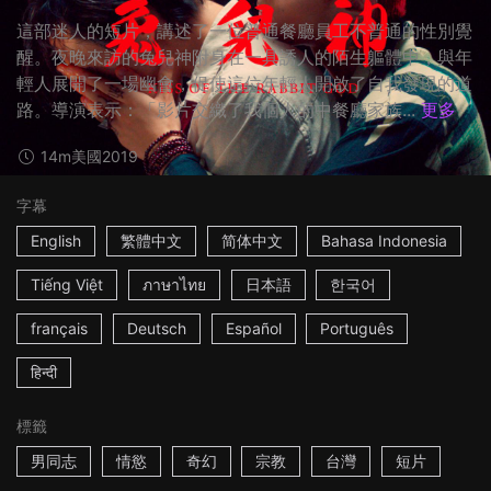
這部迷人的短片，講述了一位普通餐廳員工不普通的性別覺
醒。夜晚來訪的兔兒神附身在一具誘人的陌生軀體中，與年
輕人展開了一場幽會，促使這位年輕人開啟了自我發現的道
路。導演表示：「影片交織了我個人的中餐廳家族...
更多
14m
美國
2019
字幕
English
繁體中文
简体中文
Bahasa Indonesia
Tiếng Việt
ภาษาไทย
日本語
한국어
français
Deutsch
Español
Português
हिन्दी
標籤
男同志
情慾
奇幻
宗教
台灣
短片