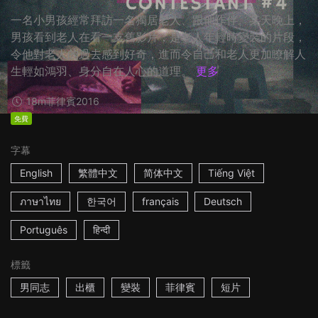
一名小男孩經常拜訪一名獨居老人、跟他作伴。某天晚上，
男孩看到老人在看一支舊影片，是老人年輕時變裝的片段，
令他對老人的過去感到好奇，進而令自己和老人更加瞭解人
生輕如鴻羽、身分自在人心的道理。
更多
18m
菲律賓
2016
免費
字幕
English
繁體中文
简体中文
Tiếng Việt
ภาษาไทย
한국어
français
Deutsch
Português
हिन्दी
標籤
男同志
出櫃
變裝
菲律賓
短片