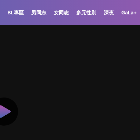
BL專區
男同志
女同志
多元性別
深夜
GaLa+