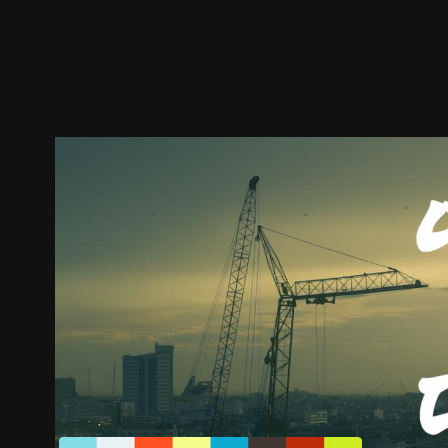
預告
劇照
推薦影片
劇情介紹