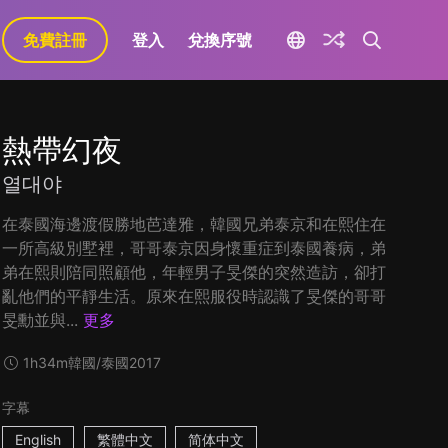
免費註冊
登入
兌換序號
熱帶幻夜
열대야
在泰國海邊渡假勝地芭達雅，韓國兄弟泰京和在熙住在
一所高級別墅裡，哥哥泰京因身懷重症到泰國養病，弟
弟在熙則陪同照顧他，年輕男子旻傑的突然造訪，卻打
亂他們的平靜生活。原來在熙服役時認識了旻傑的哥哥
旻勳並與...
更多
1h34m
韓國/泰國
2017
字幕
English
繁體中文
简体中文