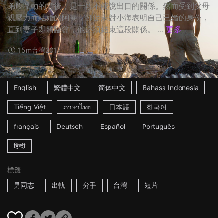
弟般互動的背後，是一段不能說出口的關係。然而受到父母
親壓力而結婚的阿泰，卻從未對小海表明自己已婚的身份，
直到妻子即將臨盆，他必須結束這段關係。 ...
更多
15m
台灣
2017
字幕
English
繁體中文
简体中文
Bahasa Indonesia
Tiếng Việt
ภาษาไทย
日本語
한국어
français
Deutsch
Español
Português
हिन्दी
標籤
男同志
出軌
分手
台灣
短片