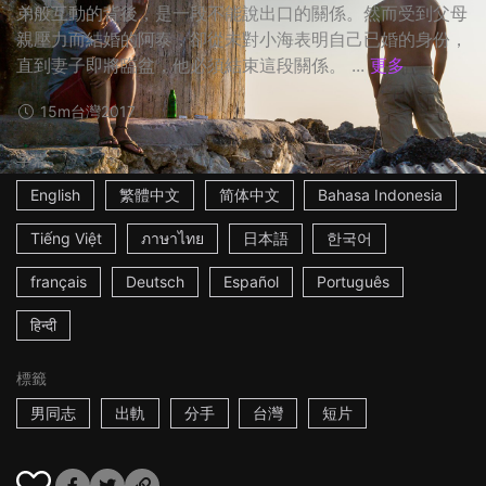
弟般互動的背後，是一段不能說出口的關係。然而受到父母
親壓力而結婚的阿泰，卻從未對小海表明自己已婚的身份，
直到妻子即將臨盆，他必須結束這段關係。 ...
更多
15m
台灣
2017
字幕
English
繁體中文
简体中文
Bahasa Indonesia
Tiếng Việt
ภาษาไทย
日本語
한국어
français
Deutsch
Español
Português
हिन्दी
標籤
男同志
出軌
分手
台灣
短片