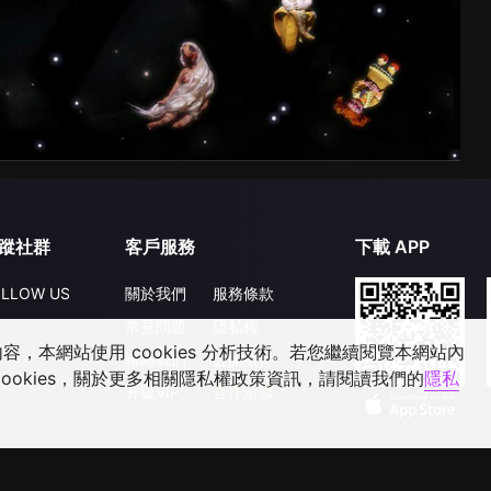
蹤社群
客戶服務
下載 APP
LLOW US
關於我們
服務條款
常見問題
隱私權
，本網站使用 cookies 分析技術。若您繼續閱覽本網站內
聯絡我們
公開徵件
ookies，關於更多相關隱私權政策資訊，請閱讀我們的
隱私
升級VIP
合作洽談
©
2026
GagaOOLala
.
版權所有