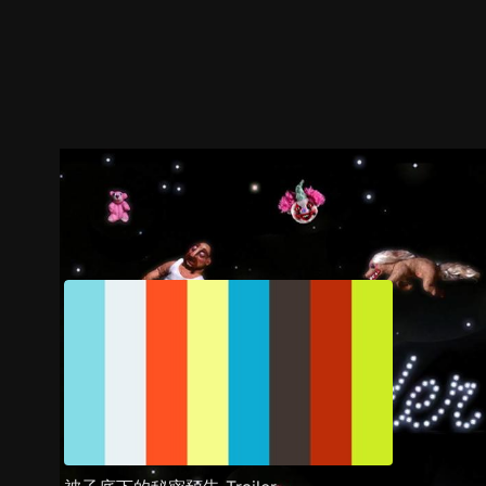
預告
劇照
推薦影片
劇情介紹