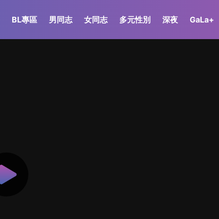
BL專區
男同志
女同志
多元性別
深夜
GaLa+