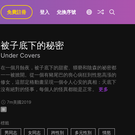
免費註冊
登入
兌換序號
被子底下的秘密
Under Covers
在一個月蝕夜，被子底下的甜蜜、猥褻和陰森的祕密都
一一被掀開。從一個有豬尾巴的喪心病狂到性慾高漲的
修女，這部定格動畫呈現一個令人心安的真相：天底下
沒有絕對的怪事，每個人的怪異都能是正常。
更多
7m
美國
2019
限
標籤
男同志
女同志
跨性別
多元性別
情慾