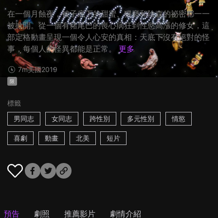
在一個月蝕夜，被子底下的甜蜜、猥褻和陰森的祕密都一一
被掀開。從一個有豬尾巴的喪心病狂到性慾高漲的修女，這
部定格動畫呈現一個令人心安的真相：天底下沒有絕對的怪
事，每個人的怪異都能是正常。
更多
7m
美國
2019
限
標籤
男同志
女同志
跨性別
多元性別
情慾
喜劇
動畫
北美
短片
預告
劇照
推薦影片
劇情介紹