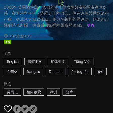
2003年英國懷特島，15歲的湯米對女性好友的男友產生好
感，卻無法對任何人透露真正的自己。住在這個與世隔絕的
小島，令湯米更備感孤寂，並迫切想和外界連結。拜網路起
飛的時代所賜，他偷偷用家裡的電腦登錄MS...
更多
12m
英國
2019
免費
字幕
English
繁體中文
简体中文
Tiếng Việt
한국어
français
Deutsch
Português
हिन्दी
標籤
男同志
性向啟蒙
歐洲
短片