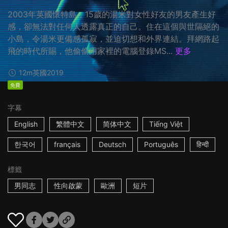
2003年英國懷特島，15歲的湯米對女性好友的男友產生好
感，卻無法對任何人透露真正的自己。住在這個與世隔絕的
小島，令湯米更備感孤寂，並迫切想和外界連結。拜網路起
飛的時代所賜，他偷偷用家裡的電腦登錄MS...
更多
12m
英國
2019
免費
字幕
English
繁體中文
简体中文
Tiếng Việt
한국어
français
Deutsch
Português
हिन्दी
標籤
男同志
性向啟蒙
歐洲
短片