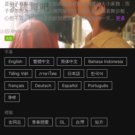
是和子宥黏在一起，主動為她收拾生活周遭的大小家務，而
子宥卻因為一場誤會企圖閃躲對方。兩人如同踩著舞步般，
心照不宣、妳進我退的默契遊戲，能有明朗的一天...
更多
6m
台灣
2019
免費
字幕
English
繁體中文
简体中文
Bahasa Indonesia
Tiếng Việt
ภาษาไทย
日本語
한국어
français
Deutsch
Español
Português
हिन्दी
標籤
女同志
青春戀愛
GL
台灣
短片