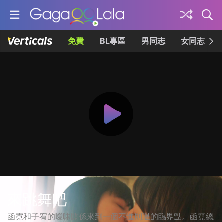
免費
BL專區
男同志
女同志
來跳舞吧
函霓和子宥的曖昧關係來到一個不進則退的臨界點。函霓總