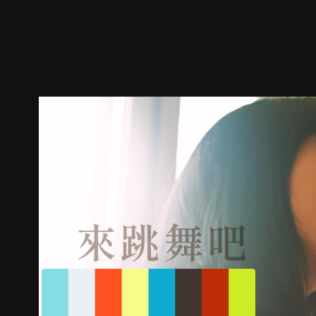
預告
劇照
推薦影片
劇情介紹