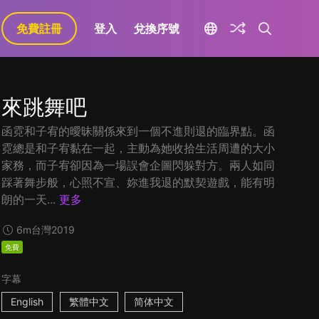
免費註冊
登入
兌換序號
來跳舞吧
函霓和子宥的曖昧關係來到一個不進則退的臨界點。函
霓總是和子宥黏在一起，主動為她收拾生活周遭的大小
家務，而子宥卻因為一場誤會企圖閃躲對方。兩人如同
踩著舞步般，心照不宣、妳進我退的默契遊戲，能有明
朗的一天...
更多
6m
台灣
2019
免費
字幕
English
繁體中文
简体中文