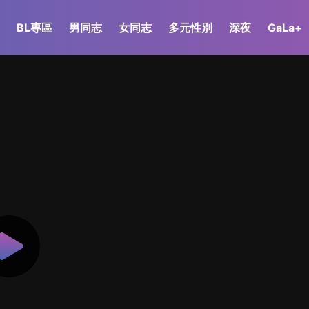
BL專區
男同志
女同志
多元性別
深夜
GaLa+