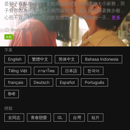
是和子宥黏在一起，主動為她收拾生活周遭的大小家務，而
子宥卻因為一場誤會企圖閃躲對方。兩人如同踩著舞步般，
心照不宣、妳進我退的默契遊戲，能有明朗的一天...
更多
6m
台灣
2019
免費
字幕
English
繁體中文
简体中文
Bahasa Indonesia
Tiếng Việt
ภาษาไทย
日本語
한국어
français
Deutsch
Español
Português
हिन्दी
標籤
女同志
青春戀愛
GL
台灣
短片