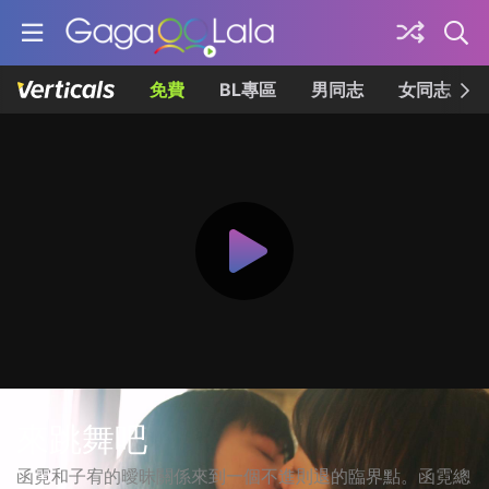
免費
BL專區
男同志
女同志
來跳舞吧
函霓和子宥的曖昧關係來到一個不進則退的臨界點。函霓總