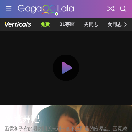
免費
BL專區
男同志
女同志
來跳舞吧
函霓和子宥的曖昧關係來到一個不進則退的臨界點。函霓總