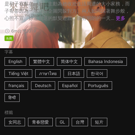
是和子宥黏在一起，主動為她收拾生活周遭的大小家務，而
子宥卻因為一場誤會企圖閃躲對方。兩人如同踩著舞步般，
心照不宣、妳進我退的默契遊戲，能有明朗的一天...
更多
6m
台灣
2019
免費
字幕
English
繁體中文
简体中文
Bahasa Indonesia
Tiếng Việt
ภาษาไทย
日本語
한국어
français
Deutsch
Español
Português
हिन्दी
標籤
女同志
青春戀愛
GL
台灣
短片