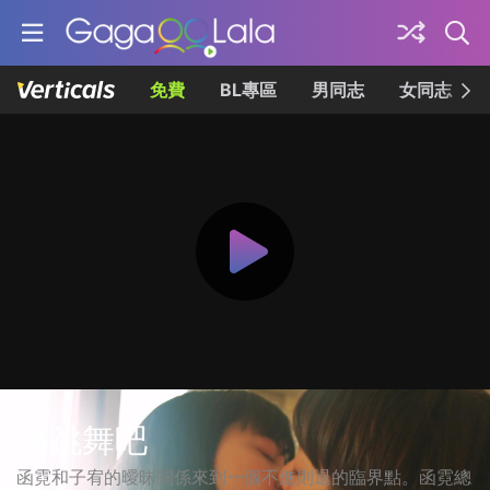
免費
BL專區
男同志
女同志
來跳舞吧
函霓和子宥的曖昧關係來到一個不進則退的臨界點。函霓總