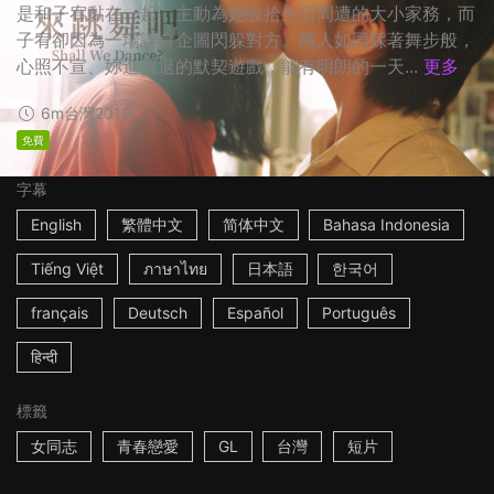
是和子宥黏在一起，主動為她收拾生活周遭的大小家務，而
子宥卻因為一場誤會企圖閃躲對方。兩人如同踩著舞步般，
心照不宣、妳進我退的默契遊戲，能有明朗的一天...
更多
6m
台灣
2019
免費
字幕
English
繁體中文
简体中文
Bahasa Indonesia
Tiếng Việt
ภาษาไทย
日本語
한국어
français
Deutsch
Español
Português
हिन्दी
標籤
女同志
青春戀愛
GL
台灣
短片