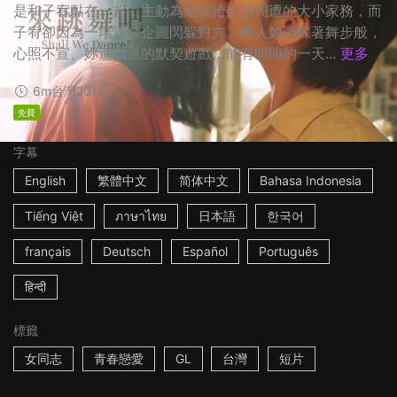
是和子宥黏在一起，主動為她收拾生活周遭的大小家務，而
子宥卻因為一場誤會企圖閃躲對方。兩人如同踩著舞步般，
心照不宣、妳進我退的默契遊戲，能有明朗的一天...
更多
6m
台灣
2019
免費
字幕
English
繁體中文
简体中文
Bahasa Indonesia
Tiếng Việt
ภาษาไทย
日本語
한국어
français
Deutsch
Español
Português
हिन्दी
標籤
女同志
青春戀愛
GL
台灣
短片