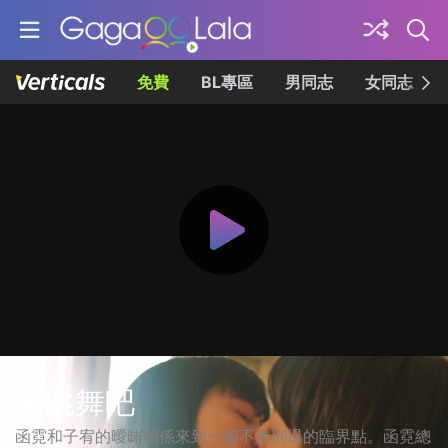
免費
BL專區
男同志
女同志
來跳舞吧
函霓和子宥的曖昧關係來到一個不進則退的臨界點。函霓總