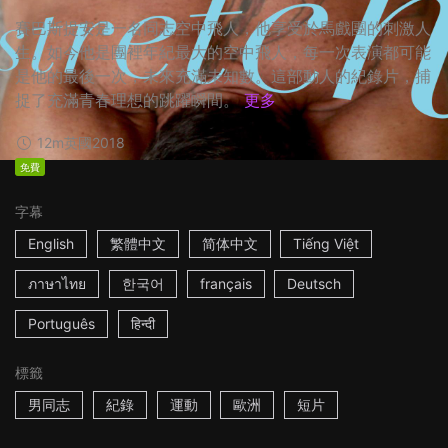
賽巴斯提安是一名同志空中飛人，他享受於馬戲團的刺激人
生。如今他是團裡年紀最大的空中飛人，每一次表演都可能
是他的最後一次，未來充滿未知數。這部動人的紀錄片，捕
捉了充滿青春理想的跳躍瞬間。
更多
12m
英國
2018
免費
字幕
English
繁體中文
简体中文
Tiếng Việt
ภาษาไทย
한국어
français
Deutsch
Português
हिन्दी
標籤
男同志
紀錄
運動
歐洲
短片