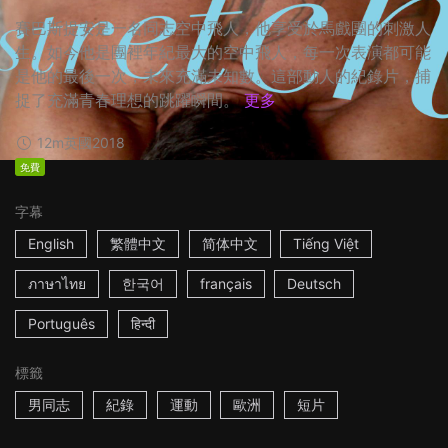
賽巴斯提安是一名同志空中飛人，他享受於馬戲團的刺激人
生。如今他是團裡年紀最大的空中飛人，每一次表演都可能
是他的最後一次，未來充滿未知數。這部動人的紀錄片，捕
捉了充滿青春理想的跳躍瞬間。
更多
12m
英國
2018
免費
字幕
English
繁體中文
简体中文
Tiếng Việt
ภาษาไทย
한국어
français
Deutsch
Português
हिन्दी
標籤
男同志
紀錄
運動
歐洲
短片